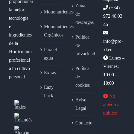
proporcionar
Zona
(+34)
la mejor
Mononutrientes
de
972 40 03
tecnología
descargas
46
e
Mononutrientes
ingredientes
Orgánicos
Política
info@pro-
de la
de
Para el
xl.eu
Horticultura
privacidad
agua
Lunes –
profesional
Viernes:
a tu cultivo
Política
Extras
10:00 –
personal.
de
18:00
cookies
Eazy
Pack
No
Aviso
abierto al
Legal
público
Contacto