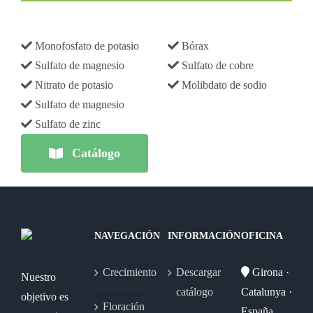
Monofosfato de potasio
Bórax
Sulfato de magnesio
Sulfato de cobre
Nitrato de potasio
Molibdato de sodio
Sulfato de magnesio
Sulfato de zinc
Catálogo
NAVEGACIÓN
INFORMACIÓN
OFICINA
Crecimiento
Descargar
Girona ·
Nuestro
catálogo
Catalunya ·
objetivo es
Floración
España.