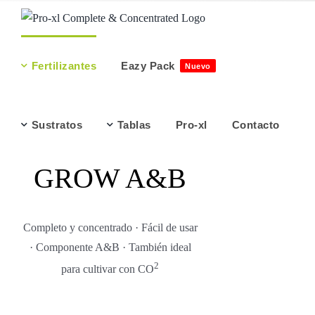
Saltar
al
contenido
Fertilizantes
Eazy Pack
Nuevo
Sustratos
Tablas
Pro-xl
Contacto
GROW A&B
Completo y concentrado · Fácil de usar
· Componente A&B · También ideal
2
para cultivar con CO