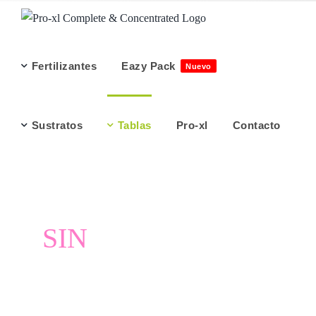
Saltar
al
contenido
Fertilizantes
Eazy Pack
Nuevo
Sustratos
Tablas
Pro-xl
Contacto
TABLAS DE
CULTIVO DE CO2
SIN
SUSTRATO
ABONADO /
HYDROPONIC