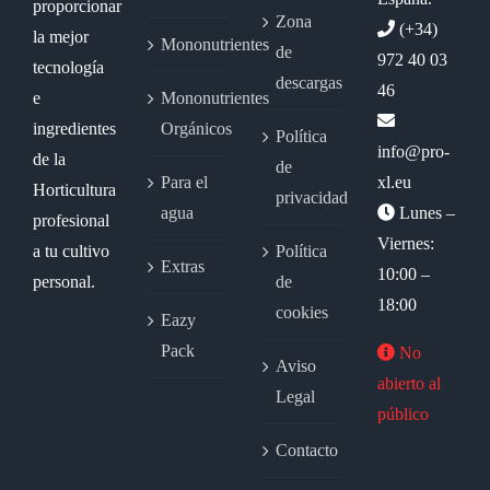
proporcionar
Zona
(+34)
la mejor
Mononutrientes
de
972 40 03
tecnología
descargas
46
e
Mononutrientes
ingredientes
Orgánicos
Política
info@pro-
de la
de
Para el
xl.eu
Horticultura
privacidad
agua
Lunes –
profesional
Viernes:
a tu cultivo
Política
Extras
10:00 –
personal.
de
18:00
cookies
Eazy
Pack
No
Aviso
abierto al
Legal
público
Contacto