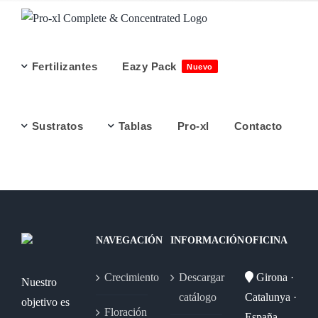
Saltar
al
contenido
Fertilizantes
Eazy Pack
Nuevo
Sustratos
Tablas
Pro-xl
Contacto
NAVEGACIÓN
INFORMACIÓN
OFICINA
Crecimiento
Descargar
Girona ·
Nuestro
catálogo
Catalunya ·
objetivo es
Floración
España.